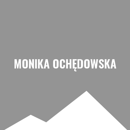
Przejdź
do
treści
MONIKA OCHĘDOWSKA